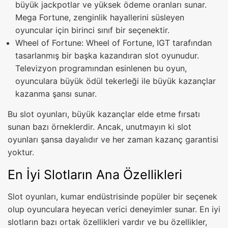
büyük jackpotlar ve yüksek ödeme oranları sunar.
Mega Fortune, zenginlik hayallerini süsleyen
oyuncular için birinci sınıf bir seçenektir.
Wheel of Fortune: Wheel of Fortune, IGT tarafından
tasarlanmış bir başka kazandıran slot oyunudur.
Televizyon programından esinlenen bu oyun,
oyunculara büyük ödül tekerleği ile büyük kazançlar
kazanma şansı sunar.
Bu slot oyunları, büyük kazançlar elde etme fırsatı
sunan bazı örneklerdir. Ancak, unutmayın ki slot
oyunları şansa dayalıdır ve her zaman kazanç garantisi
yoktur.
En İyi Slotların Ana Özellikleri
Slot oyunları, kumar endüstrisinde popüler bir seçenek
olup oyunculara heyecan verici deneyimler sunar. En iyi
slotların bazı ortak özellikleri vardır ve bu özellikler,