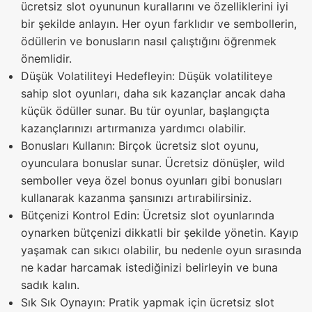
ücretsiz slot oyununun kurallarını ve özelliklerini iyi
bir şekilde anlayın. Her oyun farklıdır ve sembollerin,
ödüllerin ve bonusların nasıl çalıştığını öğrenmek
önemlidir.
Düşük Volatiliteyi Hedefleyin: Düşük volatiliteye
sahip slot oyunları, daha sık kazançlar ancak daha
küçük ödüller sunar. Bu tür oyunlar, başlangıçta
kazançlarınızı artırmanıza yardımcı olabilir.
Bonusları Kullanın: Birçok ücretsiz slot oyunu,
oyunculara bonuslar sunar. Ücretsiz dönüşler, wild
semboller veya özel bonus oyunları gibi bonusları
kullanarak kazanma şansınızı artırabilirsiniz.
Bütçenizi Kontrol Edin: Ücretsiz slot oyunlarında
oynarken bütçenizi dikkatli bir şekilde yönetin. Kayıp
yaşamak can sıkıcı olabilir, bu nedenle oyun sırasında
ne kadar harcamak istediğinizi belirleyin ve buna
sadık kalın.
Sık Sık Oynayın: Pratik yapmak için ücretsiz slot