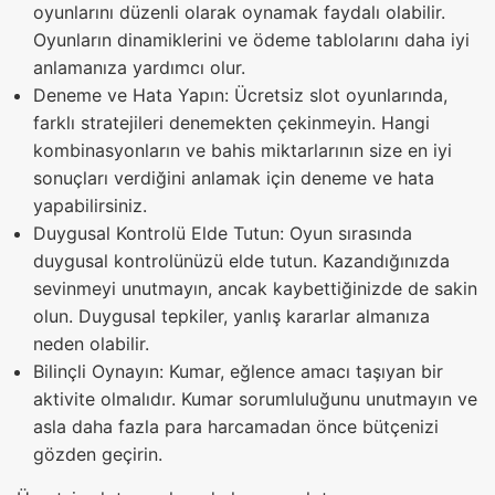
oyunlarını düzenli olarak oynamak faydalı olabilir.
Oyunların dinamiklerini ve ödeme tablolarını daha iyi
anlamanıza yardımcı olur.
Deneme ve Hata Yapın: Ücretsiz slot oyunlarında,
farklı stratejileri denemekten çekinmeyin. Hangi
kombinasyonların ve bahis miktarlarının size en iyi
sonuçları verdiğini anlamak için deneme ve hata
yapabilirsiniz.
Duygusal Kontrolü Elde Tutun: Oyun sırasında
duygusal kontrolünüzü elde tutun. Kazandığınızda
sevinmeyi unutmayın, ancak kaybettiğinizde de sakin
olun. Duygusal tepkiler, yanlış kararlar almanıza
neden olabilir.
Bilinçli Oynayın: Kumar, eğlence amacı taşıyan bir
aktivite olmalıdır. Kumar sorumluluğunu unutmayın ve
asla daha fazla para harcamadan önce bütçenizi
gözden geçirin.