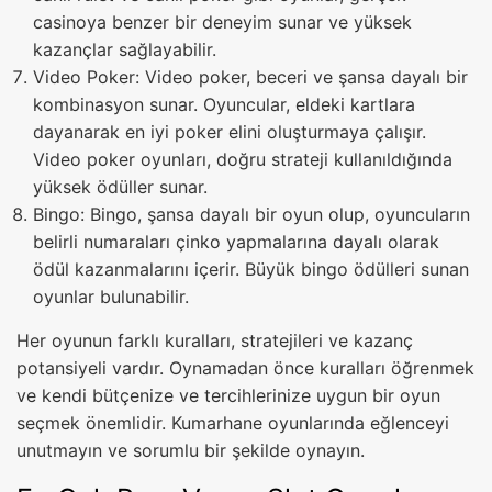
casinoya benzer bir deneyim sunar ve yüksek
kazançlar sağlayabilir.
Video Poker: Video poker, beceri ve şansa dayalı bir
kombinasyon sunar. Oyuncular, eldeki kartlara
dayanarak en iyi poker elini oluşturmaya çalışır.
Video poker oyunları, doğru strateji kullanıldığında
yüksek ödüller sunar.
Bingo: Bingo, şansa dayalı bir oyun olup, oyuncuların
belirli numaraları çinko yapmalarına dayalı olarak
ödül kazanmalarını içerir. Büyük bingo ödülleri sunan
oyunlar bulunabilir.
Her oyunun farklı kuralları, stratejileri ve kazanç
potansiyeli vardır. Oynamadan önce kuralları öğrenmek
ve kendi bütçenize ve tercihlerinize uygun bir oyun
seçmek önemlidir. Kumarhane oyunlarında eğlenceyi
unutmayın ve sorumlu bir şekilde oynayın.