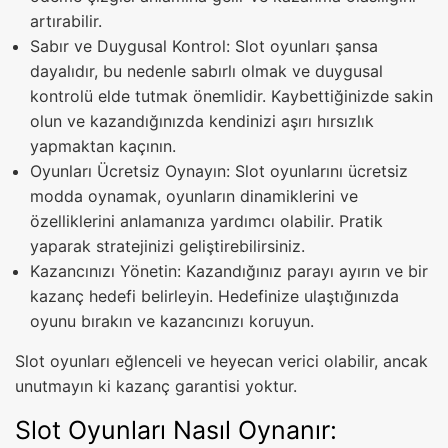
artırabilir.
Sabır ve Duygusal Kontrol: Slot oyunları şansa
dayalıdır, bu nedenle sabırlı olmak ve duygusal
kontrolü elde tutmak önemlidir. Kaybettiğinizde sakin
olun ve kazandığınızda kendinizi aşırı hırsızlık
yapmaktan kaçının.
Oyunları Ücretsiz Oynayın: Slot oyunlarını ücretsiz
modda oynamak, oyunların dinamiklerini ve
özelliklerini anlamanıza yardımcı olabilir. Pratik
yaparak stratejinizi geliştirebilirsiniz.
Kazancınızı Yönetin: Kazandığınız parayı ayırın ve bir
kazanç hedefi belirleyin. Hedefinize ulaştığınızda
oyunu bırakın ve kazancınızı koruyun.
Slot oyunları eğlenceli ve heyecan verici olabilir, ancak
unutmayın ki kazanç garantisi yoktur.
Slot Oyunları Nasıl Oynanır: