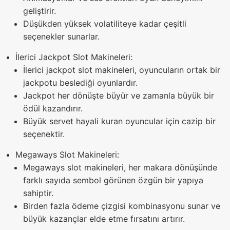
geliştirir.
Düşükden yüksek volatiliteye kadar çeşitli
seçenekler sunarlar.
İlerici Jackpot Slot Makineleri:
İlerici jackpot slot makineleri, oyuncuların ortak bir
jackpotu beslediği oyunlardır.
Jackpot her dönüşte büyür ve zamanla büyük bir
ödül kazandırır.
Büyük servet hayali kuran oyuncular için cazip bir
seçenektir.
Megaways Slot Makineleri:
Megaways slot makineleri, her makara dönüşünde
farklı sayıda sembol görünen özgün bir yapıya
sahiptir.
Birden fazla ödeme çizgisi kombinasyonu sunar ve
büyük kazançlar elde etme fırsatını artırır.