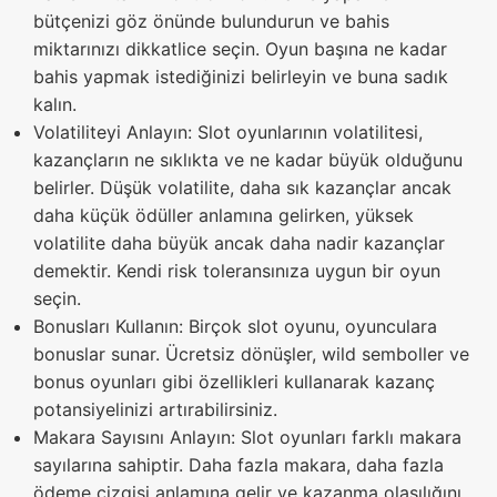
bütçenizi göz önünde bulundurun ve bahis
miktarınızı dikkatlice seçin. Oyun başına ne kadar
bahis yapmak istediğinizi belirleyin ve buna sadık
kalın.
Volatiliteyi Anlayın: Slot oyunlarının volatilitesi,
kazançların ne sıklıkta ve ne kadar büyük olduğunu
belirler. Düşük volatilite, daha sık kazançlar ancak
daha küçük ödüller anlamına gelirken, yüksek
volatilite daha büyük ancak daha nadir kazançlar
demektir. Kendi risk toleransınıza uygun bir oyun
seçin.
Bonusları Kullanın: Birçok slot oyunu, oyunculara
bonuslar sunar. Ücretsiz dönüşler, wild semboller ve
bonus oyunları gibi özellikleri kullanarak kazanç
potansiyelinizi artırabilirsiniz.
Makara Sayısını Anlayın: Slot oyunları farklı makara
sayılarına sahiptir. Daha fazla makara, daha fazla
ödeme çizgisi anlamına gelir ve kazanma olasılığını