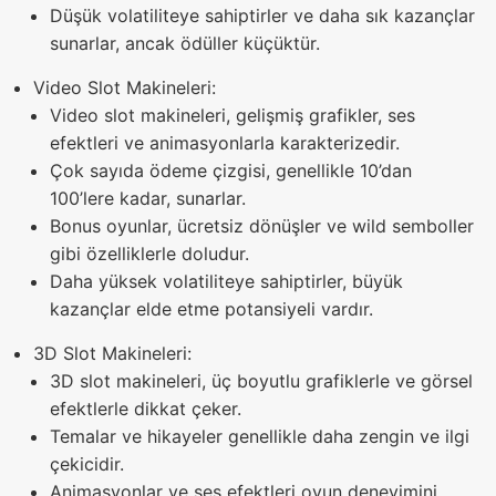
Düşük volatiliteye sahiptirler ve daha sık kazançlar
sunarlar, ancak ödüller küçüktür.
Video Slot Makineleri:
Video slot makineleri, gelişmiş grafikler, ses
efektleri ve animasyonlarla karakterizedir.
Çok sayıda ödeme çizgisi, genellikle 10’dan
100’lere kadar, sunarlar.
Bonus oyunlar, ücretsiz dönüşler ve wild semboller
gibi özelliklerle doludur.
Daha yüksek volatiliteye sahiptirler, büyük
kazançlar elde etme potansiyeli vardır.
3D Slot Makineleri:
3D slot makineleri, üç boyutlu grafiklerle ve görsel
efektlerle dikkat çeker.
Temalar ve hikayeler genellikle daha zengin ve ilgi
çekicidir.
Animasyonlar ve ses efektleri oyun deneyimini